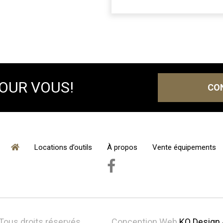
POUR VOUS!
CO
Locations d’outils
À propos
Vente équipements
 Tous droits réservés.
Conception Web
KO Design