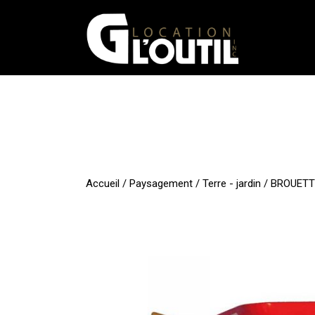
Aller
au
contenu
Accueil
/
Paysagement
/
Terre - jardin
/ BROUETT