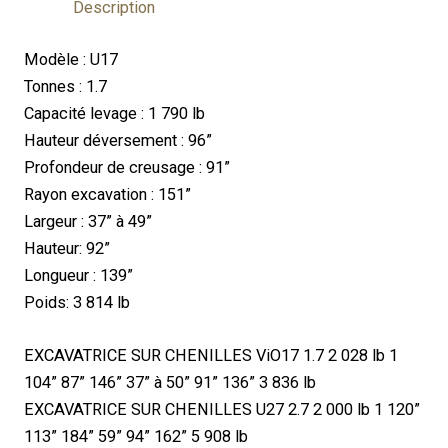
Description
Modèle : U17
Tonnes : 1.7
Capacité levage : 1 790 lb
Hauteur déversement : 96”
Profondeur de creusage : 91”
Rayon excavation : 151”
Largeur : 37” à 49”
Hauteur: 92”
Longueur : 139”
Poids: 3 814 lb
EXCAVATRICE SUR CHENILLES ViO17 1.7 2 028 lb 1
104” 87” 146” 37” à 50” 91” 136” 3 836 lb
EXCAVATRICE SUR CHENILLES U27 2.7 2 000 lb 1 120”
113” 184” 59” 94” 162” 5 908 lb