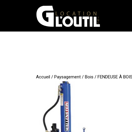
Aller
au
contenu
Accueil
/
Paysagement
/
Bois
/ FENDEUSE À BOI