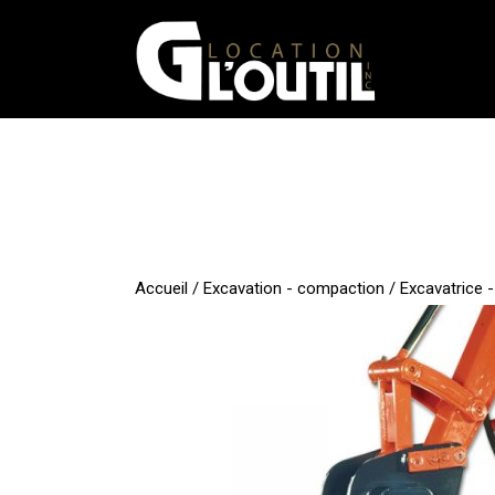
Aller
au
contenu
Accueil
/
Excavation - compaction
/
Excavatrice -