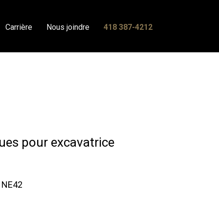
Carrière
Nous joindre
418 387-4212
ues pour excavatrice
, NE42