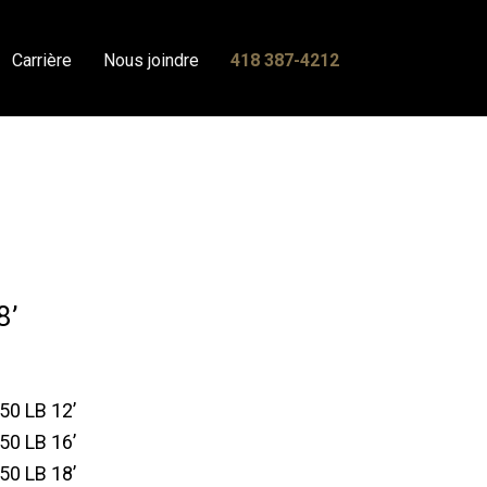
Carrière
Nous joindre
418 387-4212
8’
0 LB 12’
0 LB 16’
0 LB 18’