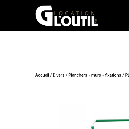
Aller
au
contenu
Accueil
/
Divers
/
Planchers - murs - fixations
/ P