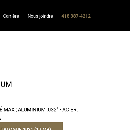
Carrière
Nous joindre
418 387-4212
IUM
 MAX ; ALUMINIUM .032” • ACIER,
A
TALOGUE 2021 (17 MB)