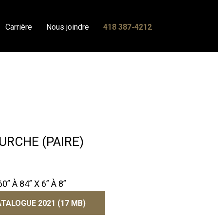
Carrière
Nous joindre
418 387-4212
URCHE (PAIRE)
 À 84” X 6” À 8”
TALOGUE 2021 (17 MB)