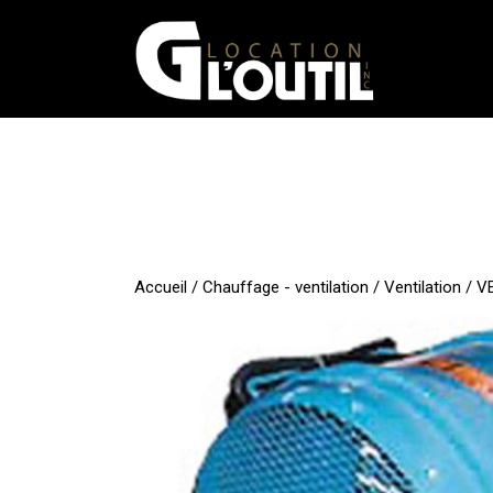
Aller
au
contenu
Accueil
/
Chauffage - ventilation
/
Ventilation
/ V